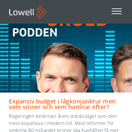
Expansiv budget i lågkonjunktur men
vem vinner och vem hamnar efter?
Regeringen beskriver årets statsbudget som den
mest expansiva i modern tid. Med reformer för
omkring 80 miljarder kronor ska hushållen få mer