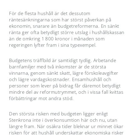
För de flesta hushåll är det dessutom
räntesänkningarna som har störst påverkan på
ekonomin, snarare än budgetreformerna. En sänkt
ränta ger ofta betydligt större utslag i hushållskassan
än de omkring 1 800 kronor i månaden som
regeringen lyfter fram i sina typexempel.
Budgetens träffbild är samtidigt tydlig. Arbetande
barnfamiljer med två inkomster är de största
vinnarna, genom sänkt skatt, lägre förskoleavgifter
och lägre vardagskostnader. Ensamhushåll och
personer som lever på bidrag får däremot betydligt
mindre del av reformutrymmet, och i vissa fall kvittas
förbättringar mot andra stöd.
Den största risken med budgeten ligger enligt
Stenkrona inte i överkonsumtion här och nu, utan
längre fram. När osäkra tider bleknar ur minnet ökar
risken för att hushåll underskattar ekonomiska risker