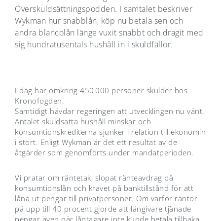
Överskuldsättningspodden. I samtalet beskriver
Wykman hur snabblån, köp nu betala sen och
andra blancolån länge vuxit snabbt och dragit med
sig hundratusentals hushåll in i skuldfällor.
I dag har omkring 450 000 personer skulder hos
Kronofogden.
Samtidigt hävdar regeringen att utvecklingen nu vänt.
Antalet skuldsatta hushåll minskar och
konsumtionskrediterna sjunker i relation till ekonomin
i stort. Enligt Wykman är det ett resultat av de
åtgärder som genomförts under mandatperioden.
Vi pratar om räntetak, slopat ränteavdrag på
konsumtionslån och kravet på banktillstånd för att
låna ut pengar till privatpersoner. Om varför räntor
på upp till 40 procent gjorde att långivare tjänade
pengar även när låntagare inte kunde betala tillbaka.