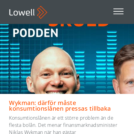
Wykman: därför måste
konsumtionslånen pressas tillbaka
Konsumtionslånen är ett större problem än de
flesta bolån. Det menar finansmarknadsminister
Niklas Wykman när han gästar