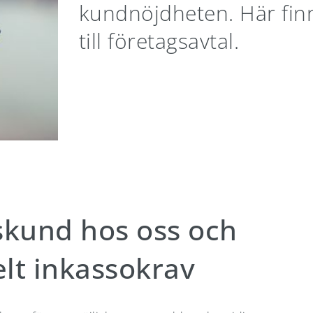
kundnöjdheten. Här fin
till företagsavtal.
gskund hos oss och
elt inkassokrav