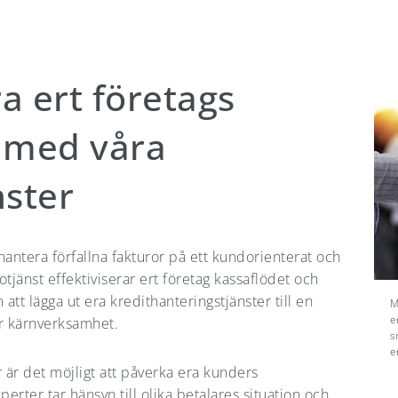
ra ert företags
 med våra
nster
 hantera förfallna fakturor på ett kundorienterat och
sotjänst effektiviserar ert företag kassaflödet och
tt lägga ut era kredithanteringstjänster till en
M
e
er kärnverksamhet.
s
e
r är det möjligt att påverka era kunders
rter tar hänsyn till olika betalares situation och