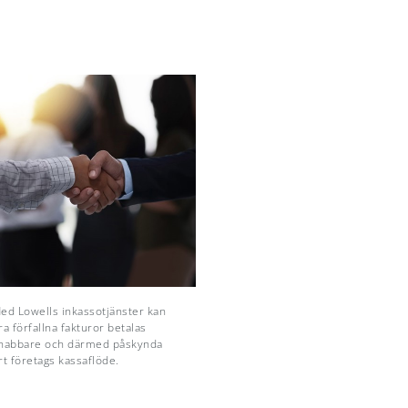
ed Lowells inkassotjänster kan
ra förfallna fakturor betalas
nabbare och därmed påskynda
rt företags kassaflöde.