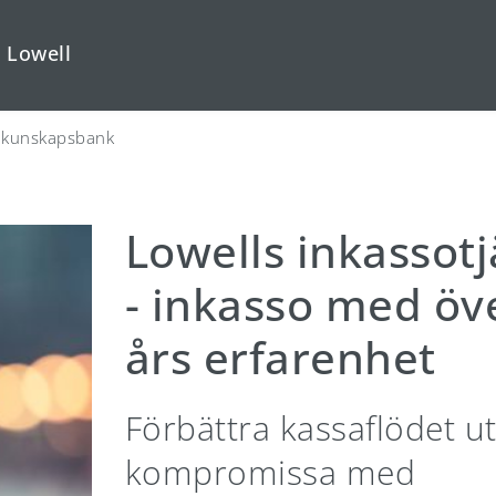
 Lowell
 kunskapsbank
Lowells inkassot
- inkasso med öv
års erfarenhet
Förbättra kassaflödet ut
kompromissa med