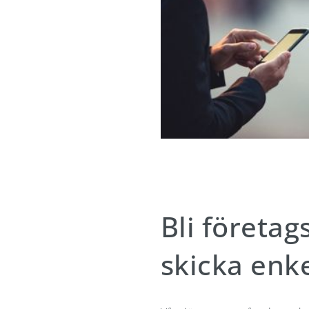
Bli företa
skicka enk