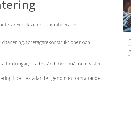
tering
anterar vi också mer komplicerade
M
ldsanering, företagsrekonstruktioner och
o
k
t
dda fordringar, skadestånd, brottmål och tvister.
tering i de flesta länder genom ett omfattande