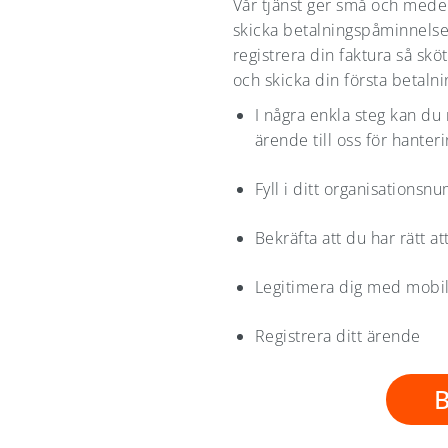
Vår tjänst ger små och medel
skicka betalningspåminnelser
registrera din faktura så sköt
och skicka din första betaln
I några enkla steg kan du 
ärende till oss för hanteri
Fyll i ditt organisations
Bekräfta att du har rätt at
Legitimera dig med mobi
Registrera ditt ärende
B