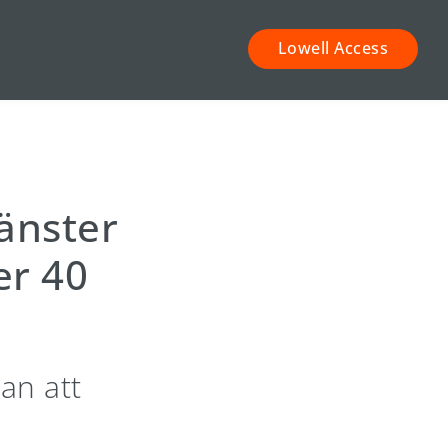
Lowell Access
jänster
er 40
an att