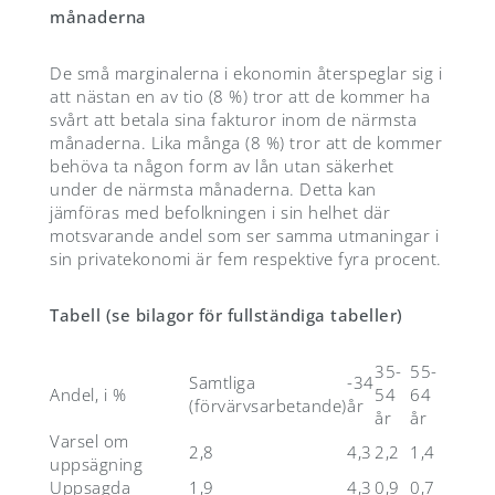
månaderna
De små marginalerna i ekonomin återspeglar sig i
att nästan en av tio (8 %) tror att de kommer ha
svårt att betala sina fakturor inom de närmsta
månaderna. Lika många (8 %) tror att de kommer
behöva ta någon form av lån utan säkerhet
under de närmsta månaderna. Detta kan
jämföras med befolkningen i sin helhet där
motsvarande andel som ser samma utmaningar i
sin privatekonomi är fem respektive fyra procent.
Tabell (se bilagor för fullständiga tabeller)
35-
55-
Samtliga
-34
Andel, i %
54
64
(förvärvsarbetande)
år
år
år
Varsel om
2,8
4,3
2,2
1,4
uppsägning
Uppsagda
1,9
4,3
0,9
0,7