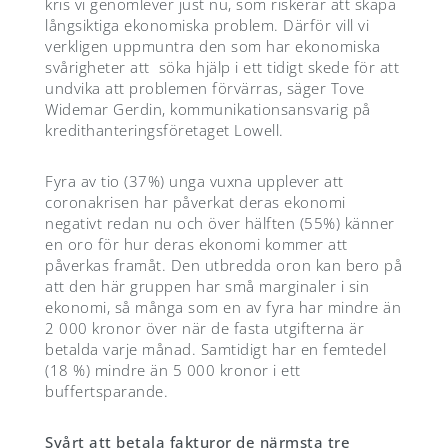
kris vi genomlever just nu, som riskerar att skapa
långsiktiga ekonomiska problem. Därför vill vi
verkligen uppmuntra den som har ekonomiska
svårigheter att söka hjälp i ett tidigt skede för att
undvika att problemen förvärras, säger Tove
Widemar Gerdin, kommunikationsansvarig på
kredithanteringsföretaget Lowell.
Fyra av tio (37%) unga vuxna upplever att
coronakrisen har påverkat deras ekonomi
negativt redan nu och över hälften (55%) känner
en oro för hur deras ekonomi kommer att
påverkas framåt. Den utbredda oron kan bero på
att den här gruppen har små marginaler i sin
ekonomi, så många som en av fyra har mindre än
2 000 kronor över när de fasta utgifterna är
betalda varje månad. Samtidigt har en femtedel
(18 %) mindre än 5 000 kronor i ett
buffertsparande.
Svårt att betala fakturor de närmsta tre