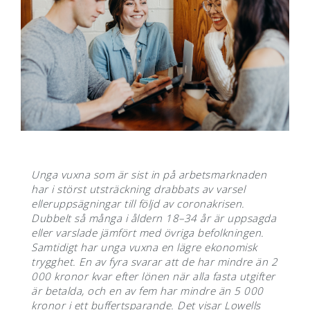
Unga vuxna som är sist in på arbetsmarknaden
har i störst utsträckning drabbats av varsel
eller
uppsägningar till följd av coronakrisen.
Dubbelt så många i åldern 18–34 år är uppsagda
eller varslade jämfört med övriga befolkningen.
Samtidigt har unga vuxna en lägre ekonomisk
trygghet. En av fyra svarar att de har mindre än 2
000 kronor kvar efter lönen när alla fasta utgifter
är betalda, och en av fem har mindre än 5 000
kronor i ett buffertsparande. Det visar Lowells