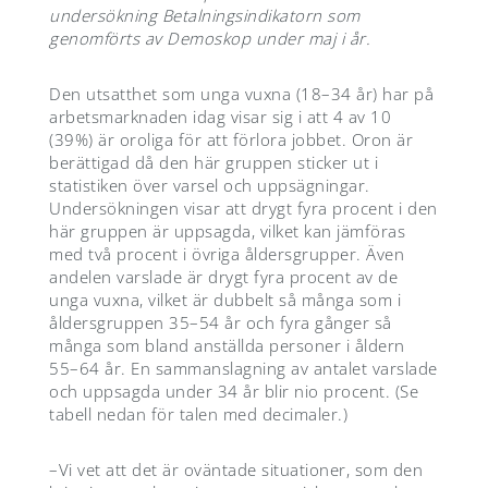
undersökning Betalningsindikatorn som
genomförts av Demoskop under maj i år.
Den utsatthet som unga vuxna (18–34 år) har på
arbetsmarknaden idag visar sig i att 4 av 10
(39%) är oroliga för att förlora jobbet. Oron är
berättigad då den här gruppen sticker ut i
statistiken över varsel och uppsägningar.
Undersökningen visar att drygt fyra procent i den
här gruppen är uppsagda, vilket kan jämföras
med två procent i övriga åldersgrupper. Även
andelen varslade är drygt fyra procent av de
unga vuxna, vilket är dubbelt så många som i
åldersgruppen 35–54 år och fyra gånger så
många som bland anställda personer i åldern
55–64 år. En sammanslagning av antalet varslade
och uppsagda under 34 år blir nio procent. (Se
tabell nedan för talen med decimaler.)
–Vi vet att det är oväntade situationer, som den